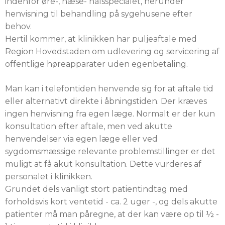
indenfor øre-, næse- halsspecialet, herunder
henvisning til behandling på sygehusene efter
behov.
Hertil kommer, at klinikken har puljeaftale med
Region Hovedstaden om udlevering og servicering af
offentlige høreapparater uden egenbetaling.
Man kan i telefontiden henvende sig for at aftale tid
eller alternativt direkte i åbningstiden. Der kræves
ingen henvisning fra egen læge. Normalt er der kun
konsultation efter aftale, men ved akutte
henvendelser via egen læge eller ved
sygdomsmæssige relevante problemstillinger er det
muligt at få akut konsultation. Dette vurderes af
personalet i klinikken.
Grundet dels vanligt stort patientindtag med
forholdsvis kort ventetid - ca. 2 uger -, og dels akutte
patienter må man påregne, at der kan være op til ½ -